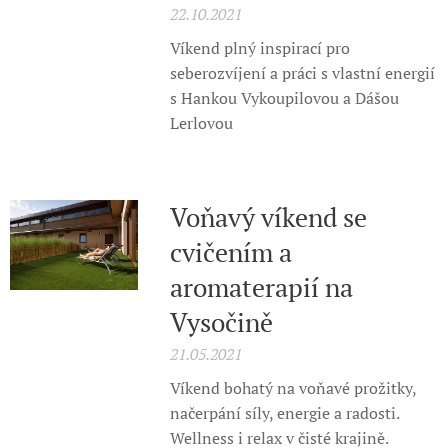
22.10.2021
Víkend plný inspirací pro
seberozvíjení a práci s vlastní energií
s Hankou Vykoupilovou a Dášou
Lerlovou
Voňavý víkend se
cvičením a
aromaterapií na
Vysočině
21.05.2021
Víkend bohatý na voňavé prožitky,
načerpání síly, energie a radosti.
Wellness i relax v čisté krajině.