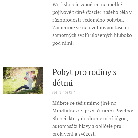
Workshop je zaměřen na měkké
pojivové tkáně (fascie) našeho těla v
různorodosti vědomého pohybu.
Zaměříme se na uvolňování fascií i
samotných svalů uložených hluboko
pod nimi.
Pobyt pro rodiny s
dětmi
04.02.2022
Můžete se těšit mimo jiné na
Mindfulness v praxi či ranní Pozdrav
Slunci, který doplníme oční jógou,
automasáží hlavy a obličeje pro
prokrvení a svěžest.